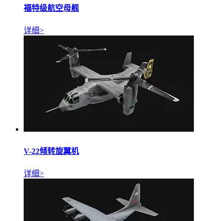
福特级航空母舰
详细>
V-22倾转旋翼机
详细>