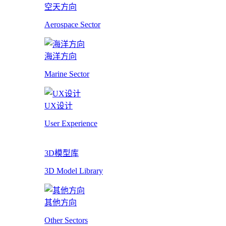
空天方向
Aerospace Sector
海洋方向
Marine Sector
UX设计
User Experience
3D模型库
3D Model Library
其他方向
Other Sectors