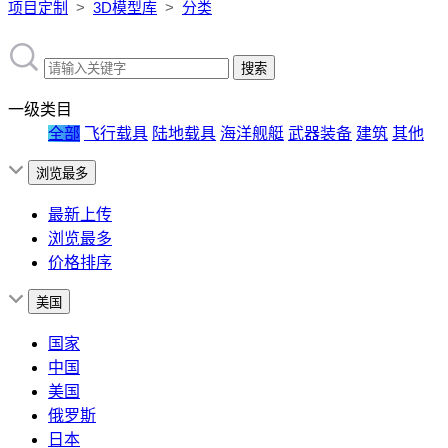
项目定制
>
3D模型库
>
分类
搜索
一级类目
全部
飞行载具
陆地载具
海洋舰艇
武器装备
建筑
其他
最新上传
浏览最多
价格排序
国家
中国
美国
俄罗斯
日本