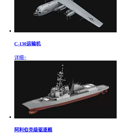
C-130运输机
详细>
阿利伯克级驱逐舰