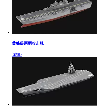
黄蜂级两栖攻击舰
详细>