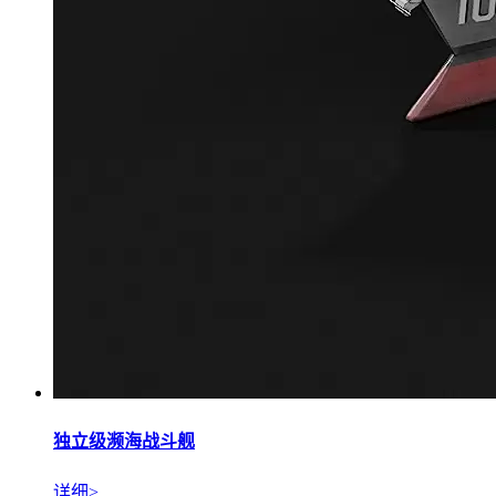
独立级濒海战斗舰
详细>