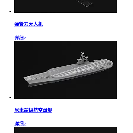
弹簧刀无人机
详细>
尼米兹级航空母舰
详细>