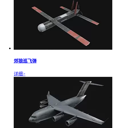
郊狼巡飞弹
详细>