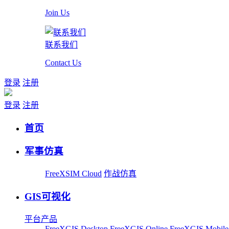
Join Us
联系我们
Contact Us
登录
注册
登录
注册
首页
军事仿真
FreeXSIM Cloud
作战仿真
GIS可视化
平台产品
FreeXGIS Desktop
FreeXGIS Online
FreeXGIS Mobile