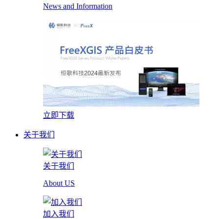
News and Information
立即下载
关于我们
关于我们
About US
加入我们